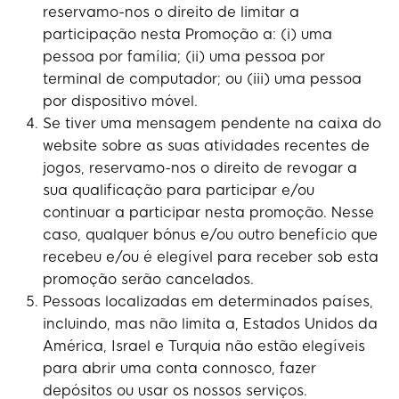
reservamo-nos o direito de limitar a
participação nesta Promoção a: (i) uma
pessoa por família; (ii) uma pessoa por
terminal de computador; ou (iii) uma pessoa
por dispositivo móvel.
Se tiver uma mensagem pendente na caixa do
website sobre as suas atividades recentes de
jogos, reservamo-nos o direito de revogar a
sua qualificação para participar e/ou
continuar a participar nesta promoção. Nesse
caso, qualquer bónus e/ou outro benefício que
recebeu e/ou é elegível para receber sob esta
promoção serão cancelados.
Pessoas localizadas em determinados países,
incluindo, mas não limita a, Estados Unidos da
América, Israel e Turquia não estão elegíveis
para abrir uma conta connosco, fazer
depósitos ou usar os nossos serviços.