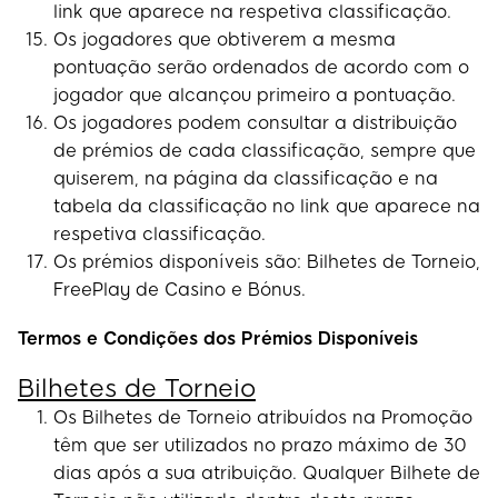
link que aparece na respetiva classificação.
Os jogadores que obtiverem a mesma
pontuação serão ordenados de acordo com o
jogador que alcançou primeiro a pontuação.
Os jogadores podem consultar a distribuição
de prémios de cada classificação, sempre que
quiserem, na página da classificação e na
tabela da classificação no link que aparece na
respetiva classificação.
Os prémios disponíveis são: Bilhetes de Torneio,
FreePlay de Casino e Bónus.
Termos e Condições dos Prémios Disponíveis
Bilhetes de Torneio
Os Bilhetes de Torneio atribuídos na Promoção
têm que ser utilizados no prazo máximo de 30
dias após a sua atribuição. Qualquer Bilhete de