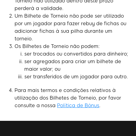
Torneio não utilizado dentro deste prazo
perderá a validade.
Um Bilhete de Torneio não pode ser utilizado
por um jogador para fazer rebuy de fichas ou
adicionar fichas à sua pilha durante um
torneio.
Os Bilhetes de Torneio não podem:
ser trocados ou convertidos para dinheiro;
ser agregados para criar um bilhete de
maior valor; ou
ser transferidos de um jogador para outro.
Para mais termos e condições relativos à
utilização dos Bilhetes de Torneio, por favor
consulte a nossa
Política de Bónus
.