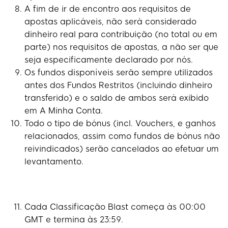
A fim de ir de encontro aos requisitos de
apostas aplicáveis, não será considerado
dinheiro real para contribuição (no total ou em
parte) nos requisitos de apostas, a não ser que
seja especificamente declarado por nós.
Os fundos disponíveis serão sempre utilizados
antes dos Fundos Restritos (incluindo dinheiro
transferido) e o saldo de ambos será exibido
em A Minha Conta.
Todo o tipo de bónus (incl. Vouchers, e ganhos
relacionados, assim como fundos de bónus não
reivindicados) serão cancelados ao efetuar um
levantamento.
Cada Classificação Blast começa às 00:00
GMT e termina às 23:59.