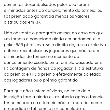
aumentos desembolsados pelos que foram
eliminados antes do cancelamento do torneio; ou
(b) premiação garantida menos os valores
distribuídos em (i).
Não obstante o parágrafo acima, no caso em que
um torneio é cancelado ainda em andamento, o
poker.888.pt reserva-se o direito de, a seu exclusivo
critério, reembolsar os jogadores que não foram
eliminados do torneio no momento do
cancelamento usando uma fórmula baseada em:
(i) contagem de fichas do jogador; (ii) a estrutura
do prémio; e (iii) o prémio efetivamente coletado
dos jogadores ou o prémio garantido.
Para que não restem dúvidas, no caso de a
inscrição tardia ainda estar aberta após o torneio
ter começado ou o torneio não ter materialmente
progredido e tal torneio ser cancelado, o