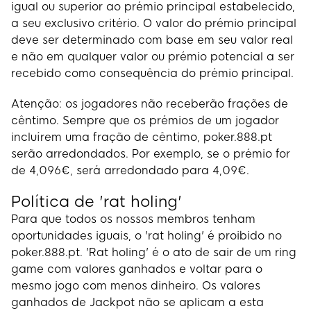
igual ou superior ao prémio principal estabelecido,
a seu exclusivo critério. O valor do prémio principal
deve ser determinado com base em seu valor real
e não em qualquer valor ou prémio potencial a ser
recebido como consequência do prémio principal.
Atenção: os jogadores não receberão frações de
cêntimo. Sempre que os prémios de um jogador
incluírem uma fração de cêntimo, poker.888.pt
serão arredondados. Por exemplo, se o prémio for
de 4,096€, será arredondado para 4,09€.
Política de 'rat holing'
Para que todos os nossos membros tenham
oportunidades iguais, o 'rat holing' é proibido no
poker.888.pt. 'Rat holing' é o ato de sair de um ring
game com valores ganhados e voltar para o
mesmo jogo com menos dinheiro. Os valores
ganhados de Jackpot não se aplicam a esta