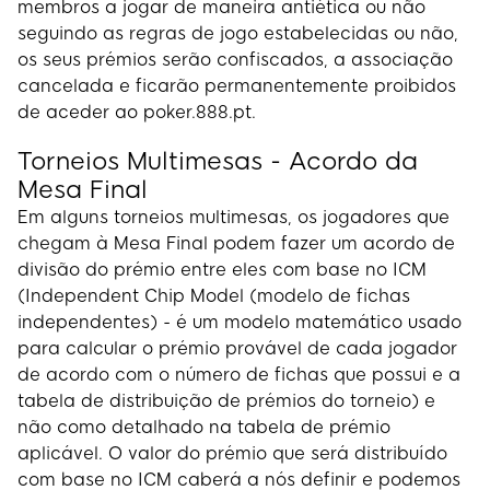
membros a jogar de maneira antiética ou não
seguindo as regras de jogo estabelecidas ou não,
os seus prémios serão confiscados, a associação
cancelada e ficarão permanentemente proibidos
de aceder ao poker.888.pt.
Torneios Multimesas - Acordo da
Mesa Final
Em alguns torneios multimesas, os jogadores que
chegam à Mesa Final podem fazer um acordo de
divisão do prémio entre eles com base no ICM
(Independent Chip Model (modelo de fichas
independentes) - é um modelo matemático usado
para calcular o prémio provável de cada jogador
de acordo com o número de fichas que possui e a
tabela de distribuição de prémios do torneio) e
não como detalhado na tabela de prémio
aplicável. O valor do prémio que será distribuído
com base no ICM caberá a nós definir e podemos