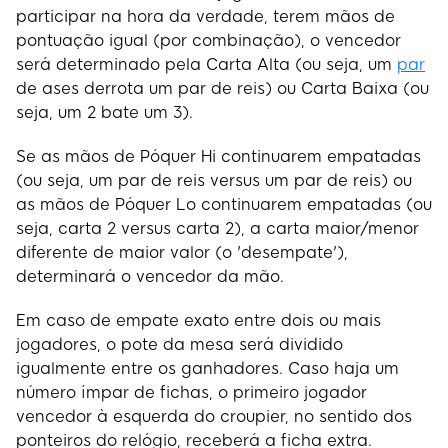
participar na hora da verdade, terem mãos de
pontuação igual (por combinação), o vencedor
será determinado pela Carta Alta (ou seja, um
par
de ases derrota um par de reis) ou Carta Baixa (ou
seja, um 2 bate um 3).
Se as mãos de Póquer Hi continuarem empatadas
(ou seja, um par de reis versus um par de reis) ou
as mãos de Póquer Lo continuarem empatadas (ou
seja, carta 2 versus carta 2), a carta maior/menor
diferente de maior valor (o 'desempate'),
determinará o vencedor da mão.
Em caso de empate exato entre dois ou mais
jogadores, o pote da mesa será dividido
igualmente entre os ganhadores. Caso haja um
número ímpar de fichas, o primeiro jogador
vencedor à esquerda do croupier, no sentido dos
ponteiros do relógio, receberá a ficha extra.