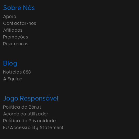
Sobre Nós
Apoio
Contactar-nos
Afiliados
Promoções
Pokerbonus
Blog
Notícias 888
A Equipa
Jogo Responsável
Política de Bónus
Acordo do utilizador
Política de Privacidade
EU Accessibility Statement